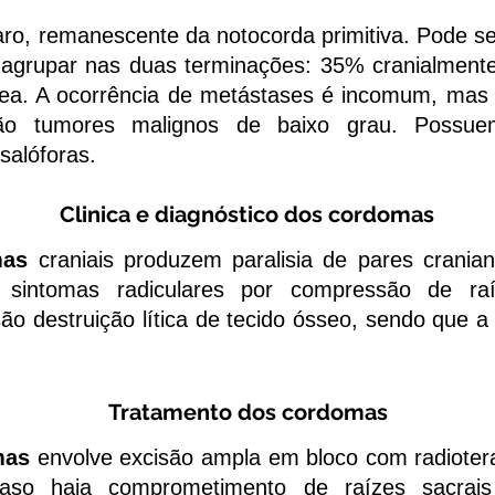
ro, remanescente da notocorda primitiva. Pode se 
agrupar nas duas terminações: 35% cranialmente
ea. A ocorrência de metástases é incomum, mas o
 são tumores malignos de baixo grau. Possue
isalóforas.
Clinica e diagnóstico dos cordomas
mas
craniais produzem paralisia de pares crania
 ou sintomas radiculares por compressão de r
 são destruição lítica de tecido ósseo, sendo que a
Tratamento dos cordomas
mas
envolve excisão ampla em bloco com radiotera
Caso haja comprometimento de raízes sacrais