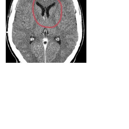
Em pacientes com baixa
expectativa de vida e dor
intratável (câncer terminal)
injetar narcóticos via cateter
nessas cavidades gera bom
controle analgésico.