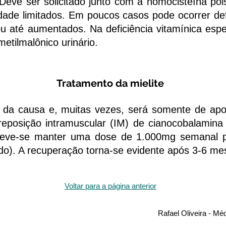
. Deve ser solicitado junto com a homocisteína p
cidade limitados. Em poucos casos pode ocorrer de
ou até aumentados. Na deficiência vitamínica esp
metilmalônico urinário.
Tratamento da mielite
causa e, muitas vezes, será somente de apoio
eposição intramuscular (IM) de cianocobalamin
eve-se manter uma dose de 1.000mg semanal 
o). A recuperação torna-se evidente após 3-6 me
Voltar para a página anterior
Rafael Oliveira - Mé