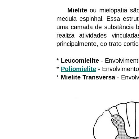
Mielite
ou mielopatia são
medula espinhal. Essa estru
uma camada de substância br
realiza atividades vinculad
principalmente, do trato corti
*
Leucomielite
- Envolviment
*
Poliomielite
- Envolvimento
*
Mielite Transversa
- Envolv