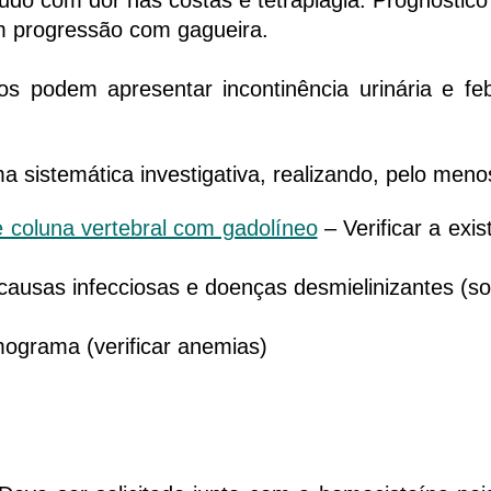
gudo com dor nas costas e tetraplagia. Prognóstico
om progressão com gagueira.
odem apresentar incontinência urinária e fe
ma sistemática investigativa, realizando, pelo men
 coluna vertebral com gadolíneo
– Verificar a exi
ausas infecciosas e doenças desmielinizantes (soli
grama (verificar anemias)