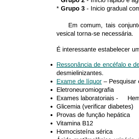
*
Grupo 2
- Início rápido e a
*
Grupo 3
- Inicio gradual c
Em comum, tais conjuntos p
vesical torna-se necessária.
​É interessante estabelecer u
Ressonância de encéfalo e de
desmielinizantes.
Exame de líquor
– Pesquisar c
Eletroneuromiografia
Exames laboratoriais - Hemo
Glicemia (verificar diabetes)
Provas de função hepática
Vitamina B12
Homocisteína sérica